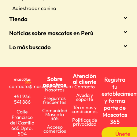
Adiestrador canino
Tienda
Noticias sobre mascotas en Perú
Lo más buscado
Atención
Sobre
Registra
al cliente
nosotros
tu
contacto@mascotas365.com
Contacto
Nosotros
establecimien
Ayuda y
+51 936
Preguntas
soporte
y forma
541 886
frecuentes
parte de
Términos y
Comunidad
condiciones
Calle
Mascotas
Mascota
Francisco
365
Políticas de
365
del Castillo
privacidad
Acceso
665 Dpto.
comercios
Únete
504