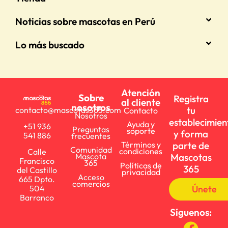
Noticias sobre mascotas en Perú
Lo más buscado
Atención
Sobre
Registra
al cliente
nosotros
tu
contacto@mascotas365.com
Contacto
Nosotros
establecimien
Ayuda y
+51 936
Preguntas
soporte
y forma
541 886
frecuentes
parte de
Términos y
Comunidad
condiciones
Calle
Mascotas
Mascota
Francisco
365
Políticas de
365
del Castillo
privacidad
Acceso
665 Dpto.
comercios
Únete
504
Barranco
Síguenos: