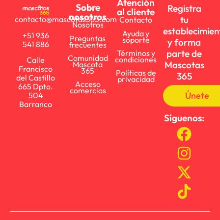
Atención
Sobre
Registra
al cliente
nosotros
tu
contacto@mascotas365.com
Contacto
Nosotros
establecimien
Ayuda y
+51 936
Preguntas
soporte
y forma
541 886
frecuentes
parte de
Términos y
Comunidad
condiciones
Calle
Mascotas
Mascota
Francisco
365
Políticas de
365
del Castillo
privacidad
Acceso
665 Dpto.
comercios
Únete
504
Barranco
Síguenos: