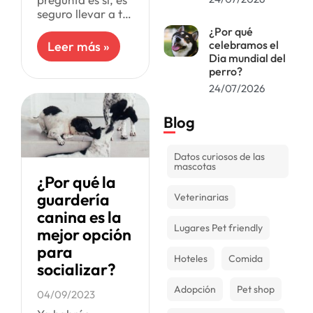
seguro llevar a tu
perro a la
¿Por qué
guardería canina
celebramos el
Leer más »
mientras trabajas.
Dia mundial del
Y entendemos tu
perro?
preocupación, es
24/07/2026
probable
Blog
Datos curiosos de las
mascotas
¿Por qué la
guardería
Veterinarias
canina es la
Lugares Pet friendly
mejor opción
para
Hoteles
Comida
socializar?
Adopción
Pet shop
04/09/2023