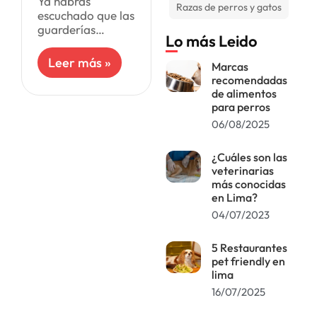
Ya habrás
Razas de perros y gatos
escuchado que las
guarderías
Lo más Leido
caninas son
perfectas si
Leer más »
Marcas
necesitas dejar a
recomendadas
tu perro. Son
de alimentos
ideales por unas
para perros
cuantas horas al
06/08/2025
día mientras vas
¿Cuáles son las
veterinarias
más conocidas
en Lima?
04/07/2023
5 Restaurantes
pet friendly en
lima
16/07/2025