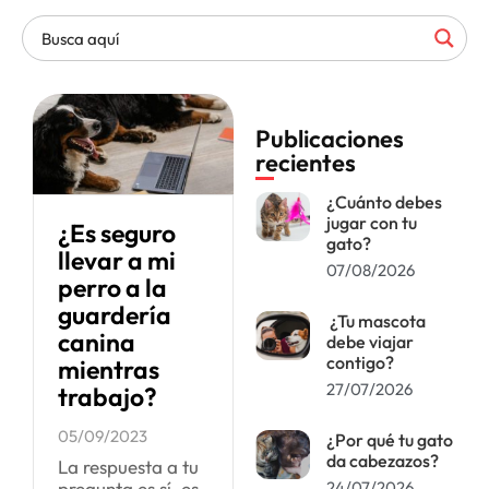
Publicaciones
recientes
¿Cuánto debes
jugar con tu
¿Es seguro
gato?
llevar a mi
07/08/2026
perro a la
guardería
¿Tu mascota
canina
debe viajar
contigo?
mientras
27/07/2026
trabajo?
05/09/2023
¿Por qué tu gato
da cabezazos?
La respuesta a tu
pregunta es sí, es
24/07/2026