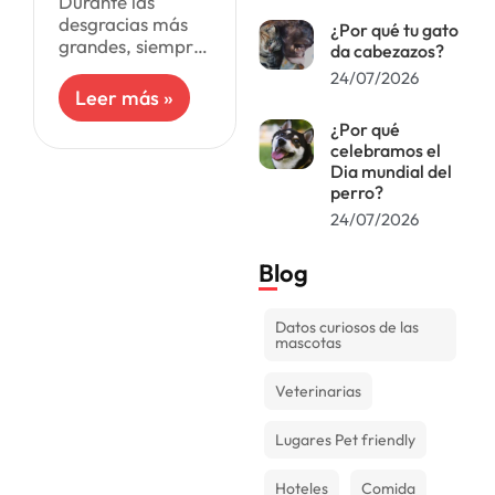
Durante las
desgracias más
¿Por qué tu gato
grandes, siempre
da cabezazos?
surgen historias
24/07/2026
que nos hacen
Leer más »
recuperar la
¿Por qué
esperanza y nos
celebramos el
traen un poco de
Dia mundial del
alegría. El
perro?
terremoto de
24/07/2026
Taiwán
Blog
Datos curiosos de las
mascotas
Veterinarias
Lugares Pet friendly
Hoteles
Comida