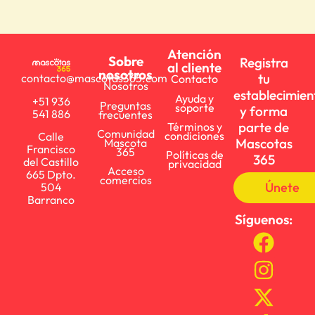
Atención
Sobre
Registra
al cliente
nosotros
tu
contacto@mascotas365.com
Contacto
Nosotros
establecimien
Ayuda y
+51 936
Preguntas
soporte
y forma
541 886
frecuentes
parte de
Términos y
Comunidad
condiciones
Calle
Mascotas
Mascota
Francisco
365
Políticas de
365
del Castillo
privacidad
Acceso
665 Dpto.
comercios
Únete
504
Barranco
Síguenos: