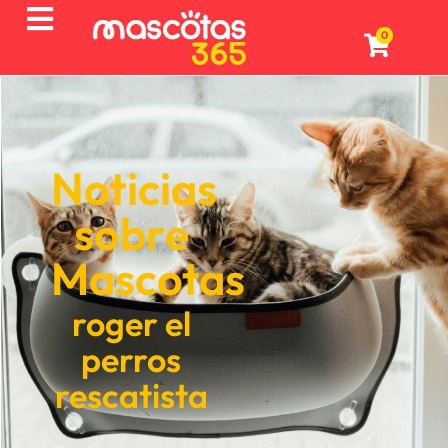
0
Noticias
sobre
Mascotas
roger el
perros
rescatista