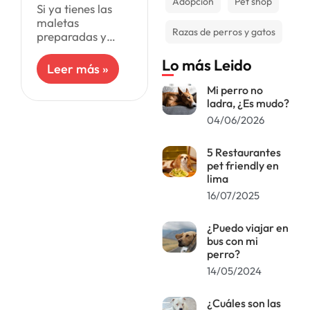
Adopción
Pet shop
Si ya tienes las
maletas
Razas de perros y gatos
preparadas y
elegiste un hotel
Lo más Leido
que admite
Leer más »
mascotas para tu
Mi perro no
estadía durante
ladra, ¿Es mudo?
las vacaciones,
haz una reserva
04/06/2026
anticipada para
evitar
5 Restaurantes
pet friendly en
lima
16/07/2025
¿Puedo viajar en
bus con mi
perro?
14/05/2024
¿Cuáles son las