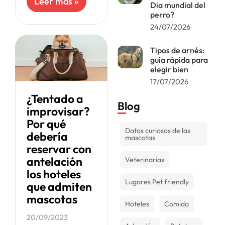
Leer más »
Dia mundial del
día diferente sin
perro?
separarte de tu
24/07/2026
engreído, a
continuación
Tipos de arnés:
guía rápida para
elegir bien
17/07/2026
¿Tentado a
Blog
improvisar?
Por qué
Datos curiosos de las
debería
mascotas
reservar con
antelación
Veterinarias
los hoteles
Lugares Pet friendly
que admiten
mascotas
Hoteles
Comida
20/09/2023