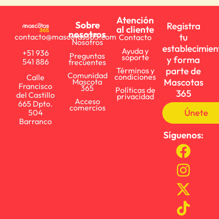
Atención
Sobre
Registra
al cliente
nosotros
tu
contacto@mascotas365.com
Contacto
Nosotros
establecimien
Ayuda y
+51 936
Preguntas
soporte
y forma
541 886
frecuentes
parte de
Términos y
Comunidad
condiciones
Calle
Mascotas
Mascota
Francisco
365
Políticas de
365
del Castillo
privacidad
Acceso
665 Dpto.
comercios
Únete
504
Barranco
Síguenos: