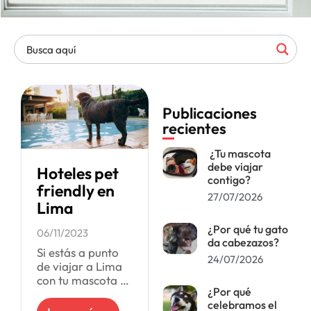
Publicaciones
recientes
¿Tu mascota
debe viajar
Hoteles pet
contigo?
friendly en
27/07/2026
Lima
¿Por qué tu gato
06/11/2023
da cabezazos?
Si estás a punto
24/07/2026
de viajar a Lima
con tu mascota o
¿Por qué
simplemente
celebramos el
deseas pasar un