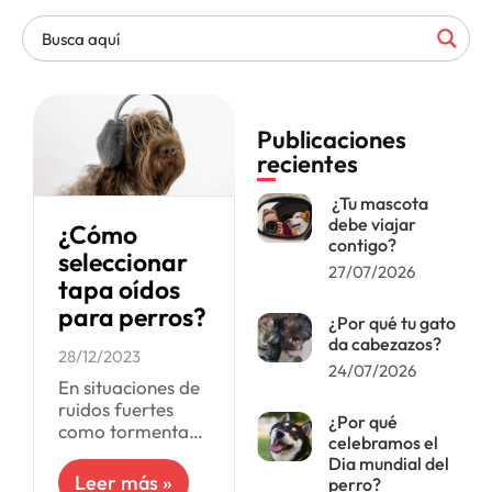
Publicaciones
recientes
¿Tu mascota
debe viajar
¿Cómo
contigo?
seleccionar
27/07/2026
tapa oídos
para perros?
¿Por qué tu gato
da cabezazos?
28/12/2023
24/07/2026
En situaciones de
ruidos fuertes
¿Por qué
como tormentas
celebramos el
o eventos con
Dia mundial del
fuegos
Leer más »
perro?