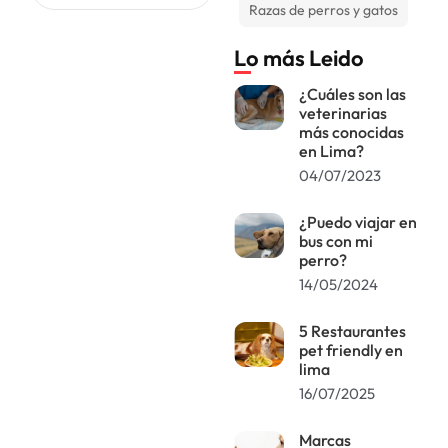
Razas de perros y gatos
quienes aman a
sus mascotas,
Lo más Leido
puede convertirse
en un momento
¿Cuáles son las
veterinarias
más conocidas
en Lima?
04/07/2023
¿Puedo viajar en
bus con mi
perro?
14/05/2024
5 Restaurantes
pet friendly en
lima
16/07/2025
Marcas