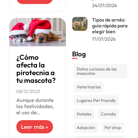
artificiales, los
24/07/2026
tapa oídos
pueden ser una
opción para los
Tipos de arnés:
guía rápida para
perros, con el fin
elegir bien
17/07/2026
Blog
¿Cómo
afecta la
Datos curiosos de las
pirotecnia a
mascotas
tu mascota?
Veterinarias
08/12/2023
Aunque durante
Lugares Pet friendly
las festividades,
el uso de
Hoteles
Comida
pirotecnia es un
espectáculo
Leer más »
Adopción
Pet shop
llamativo y
alegre, para