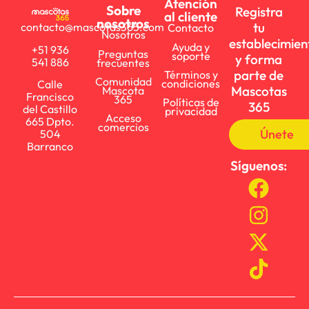
Atención
Sobre
Registra
al cliente
nosotros
tu
contacto@mascotas365.com
Contacto
Nosotros
establecimien
Ayuda y
+51 936
Preguntas
soporte
y forma
541 886
frecuentes
parte de
Términos y
Comunidad
condiciones
Calle
Mascotas
Mascota
Francisco
365
Políticas de
365
del Castillo
privacidad
Acceso
665 Dpto.
comercios
Únete
504
Barranco
Síguenos: