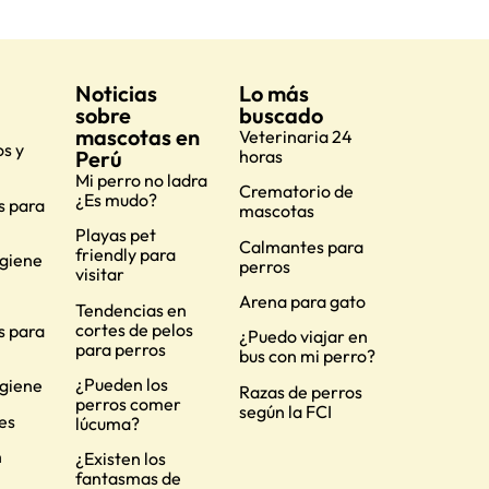
Noticias
Lo más
sobre
buscado
mascotas en
Veterinaria 24
s y
Perú
horas
Mi perro no ladra
Crematorio de
¿Es mudo?
s para
mascotas
Playas pet
Calmantes para
friendly para
igiene
perros
visitar
Arena para gato
Tendencias en
cortes de pelos
s para
¿Puedo viajar en
para perros
bus con mi perro?
¿Pueden los
igiene
Razas de perros
perros comer
según la FCI
es
lúcuma?
n
¿Existen los
fantasmas de