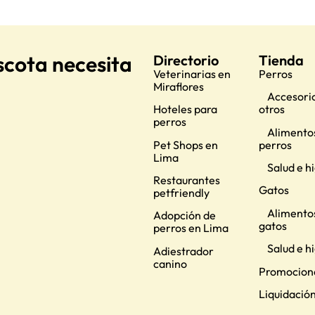
scota necesita
Directorio
Tienda
Veterinarias en
Perros
Miraflores
Accesorio
Hoteles para
otros
perros
Alimento
Pet Shops en
perros
Lima
Salud e h
Restaurantes
Gatos
petfriendly
Alimento
Adopción de
gatos
perros en Lima
Salud e h
Adiestrador
canino
Promocion
Liquidació