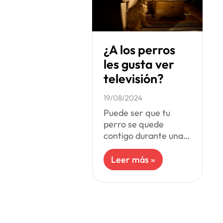
¿A los perros
les gusta ver
televisión?
19/08/2024
Puede ser que tu
perro se quede
contigo durante una
maratón de series, y
sí, sabemos que a los
Leer más »
perros les encanta
nuestra compañía sin