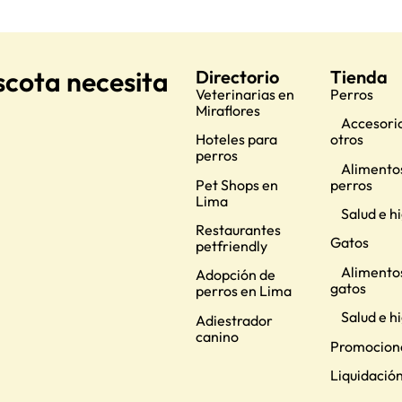
scota necesita
Directorio
Tienda
Veterinarias en
Perros
Miraflores
Accesorio
Hoteles para
otros
perros
Alimento
Pet Shops en
perros
Lima
Salud e h
Restaurantes
Gatos
petfriendly
Alimento
Adopción de
gatos
perros en Lima
Salud e h
Adiestrador
canino
Promocion
Liquidació