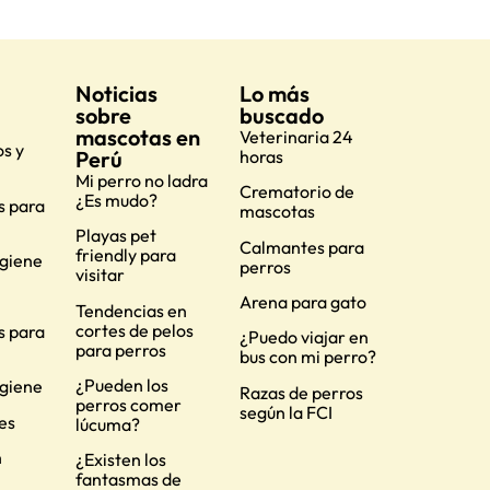
Noticias
Lo más
sobre
buscado
mascotas en
Veterinaria 24
s y
Perú
horas
Mi perro no ladra
Crematorio de
¿Es mudo?
s para
mascotas
Playas pet
Calmantes para
friendly para
igiene
perros
visitar
Arena para gato
Tendencias en
cortes de pelos
s para
¿Puedo viajar en
para perros
bus con mi perro?
¿Pueden los
igiene
Razas de perros
perros comer
según la FCI
es
lúcuma?
n
¿Existen los
fantasmas de