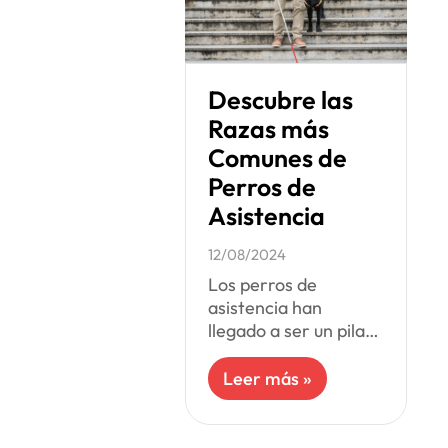
Descubre las
Razas más
Comunes de
Perros de
Asistencia
12/08/2024
Los perros de
asistencia han
llegado a ser un pilar
fundamental en
nuestra sociedad.
Leer más »
Hoy en día, estos
animales nos apoyan
en la realización de