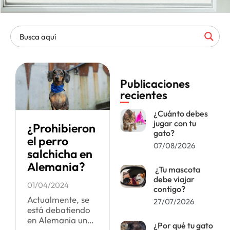
Publicaciones
recientes
¿Cuánto debes
jugar con tu
¿Prohibieron
gato?
el perro
07/08/2026
salchicha en
Alemania?
¿Tu mascota
debe viajar
01/04/2024
contigo?
Actualmente, se
27/07/2026
está debatiendo
en Alemania una
¿Por qué tu gato