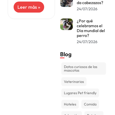
ley que podría
da cabezazos?
afectar una de las
Leer más »
24/07/2026
razas más
emblemáticas del
país: el
¿Por qué
Dachshund.
celebramos el
Dia mundial del
Popularmente
perro?
conocido como
perro
24/07/2026
Blog
Datos curiosos de las
mascotas
Veterinarias
Lugares Pet friendly
Hoteles
Comida