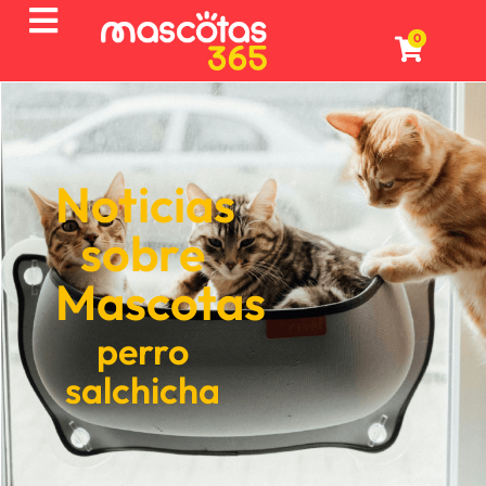
0
Noticias
sobre
Mascotas
perro
salchicha