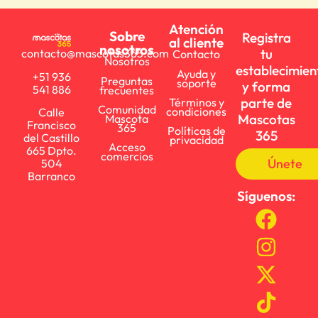
Atención
Sobre
Registra
al cliente
nosotros
tu
contacto@mascotas365.com
Contacto
Nosotros
establecimien
Ayuda y
+51 936
Preguntas
soporte
y forma
541 886
frecuentes
parte de
Términos y
Comunidad
condiciones
Calle
Mascotas
Mascota
Francisco
365
Políticas de
365
del Castillo
privacidad
Acceso
665 Dpto.
comercios
Únete
504
Barranco
Síguenos: