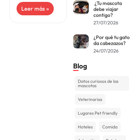
problema para
¿Tu mascota
sus dueños. El
Leer más »
debe viajar
tema de la
contigo?
convivencia se
27/07/2026
pone cuesta
arriba, no solo
¿Por qué tu gato
dentro
da cabezazos?
24/07/2026
Blog
Datos curiosos de las
mascotas
Veterinarias
Lugares Pet friendly
Hoteles
Comida