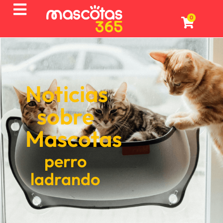
0
Noticias
sobre
Mascotas
perro
ladrando