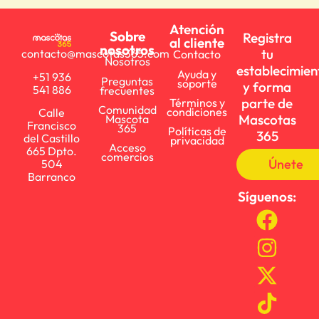
Atención
Sobre
Registra
al cliente
nosotros
tu
contacto@mascotas365.com
Contacto
Nosotros
establecimien
Ayuda y
+51 936
Preguntas
soporte
y forma
541 886
frecuentes
parte de
Términos y
Comunidad
condiciones
Calle
Mascotas
Mascota
Francisco
365
Políticas de
365
del Castillo
privacidad
Acceso
665 Dpto.
comercios
Únete
504
Barranco
Síguenos: