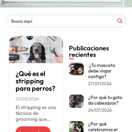
Publicaciones
recientes
¿Tu mascota
debe viajar
¿Qué es el
contigo?
stripping
27/07/2026
para perros?
¿Por qué tu gato
01/03/2024
da cabezazos?
El stripping es una
24/07/2026
técnica de
grooming que
¿Por qué
tiene como
celebramos el
objetivo renovar