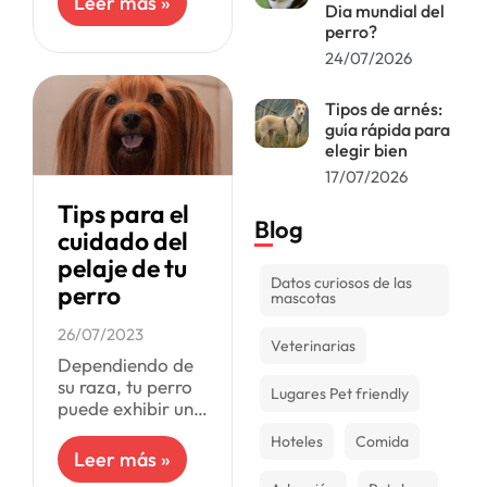
Leer más »
Dia mundial del
el pelaje en
perro?
aquellas razas de
24/07/2026
perros con pelo
duro. La palabra
es
Tipos de arnés:
guía rápida para
elegir bien
17/07/2026
Tips para el
Blog
cuidado del
pelaje de tu
Datos curiosos de las
perro
mascotas
26/07/2023
Veterinarias
Dependiendo de
su raza, tu perro
Lugares Pet friendly
puede exhibir un
pelaje largo y
Hoteles
Comida
exuberante, o uno
Leer más »
corto en