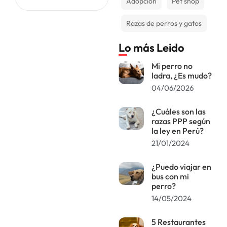
Adopción
Pet shop
diferentes
combinaciones de
colores. Sin
Razas de perros y gatos
importar como
sea,
Lo más Leido
Mi perro no
ladra, ¿Es mudo?
04/06/2026
¿Cuáles son las
razas PPP según
la ley en Perú?
21/01/2024
¿Puedo viajar en
bus con mi
perro?
14/05/2024
5 Restaurantes