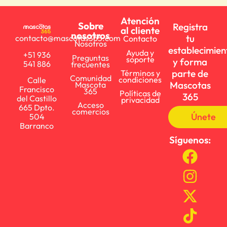
Atención
Sobre
Registra
al cliente
nosotros
tu
contacto@mascotas365.com
Contacto
Nosotros
establecimien
Ayuda y
+51 936
Preguntas
soporte
y forma
541 886
frecuentes
parte de
Términos y
Comunidad
condiciones
Calle
Mascotas
Mascota
Francisco
365
Políticas de
365
del Castillo
privacidad
Acceso
665 Dpto.
comercios
Únete
504
Barranco
Síguenos: