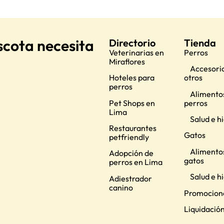
scota necesita
Directorio
Tienda
Veterinarias en
Perros
Miraflores
Accesorio
Hoteles para
otros
perros
Alimento
Pet Shops en
perros
Lima
Salud e h
Restaurantes
Gatos
petfriendly
Alimento
Adopción de
gatos
perros en Lima
Salud e h
Adiestrador
canino
Promocion
Liquidació