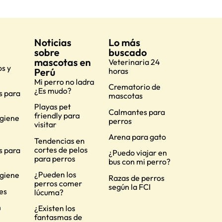
Noticias
Lo más
sobre
buscado
mascotas en
Veterinaria 24
s y
Perú
horas
Mi perro no ladra
Crematorio de
¿Es mudo?
s para
mascotas
Playas pet
Calmantes para
friendly para
igiene
perros
visitar
Arena para gato
Tendencias en
cortes de pelos
s para
¿Puedo viajar en
para perros
bus con mi perro?
¿Pueden los
igiene
Razas de perros
perros comer
según la FCI
es
lúcuma?
n
¿Existen los
fantasmas de