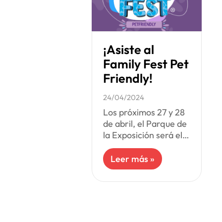
¡Asiste al
Family Fest Pet
Friendly!
24/04/2024
Los próximos 27 y 28
de abril, el Parque de
la Exposición será el
escenario del Family
Fest Pet Friendly.
Leer más »
Este evento ha sido
creado