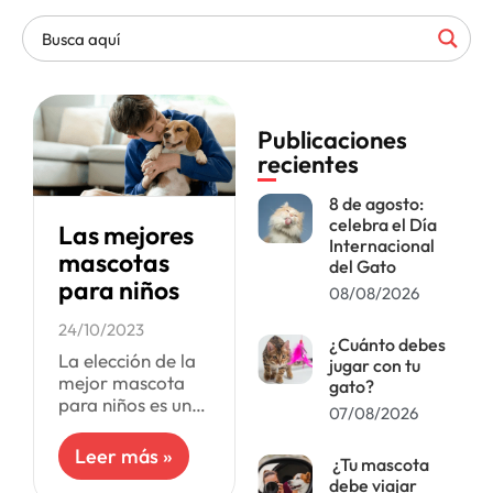
Publicaciones
recientes
8 de agosto:
celebra el Día
Las mejores
Internacional
mascotas
del Gato
para niños
08/08/2026
24/10/2023
¿Cuánto debes
La elección de la
jugar con tu
mejor mascota
gato?
para niños es una
07/08/2026
decisión
importante. Las
Leer más »
¿Tu mascota
mascotas no solo
debe viajar
brindan