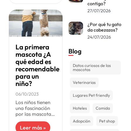
contigo?
compañía, sino
27/07/2026
que también
enseñan
responsabilidad y
¿Por qué tu gato
empatía.
da cabezazos?
24/07/2026
La primera
Blog
mascota ¿A
qué edad es
Datos curiosos de las
recomendable
mascotas
para un
niño?
Veterinarias
06/10/2023
Lugares Pet friendly
Los niños tienen
una fascinación
Hoteles
Comida
por las mascotas,
pero es necesario
Adopción
Pet shop
entender que
Leer más »