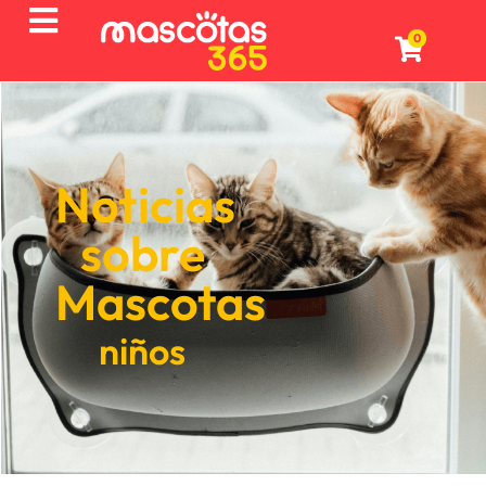
0
Noticias
sobre
Mascotas
niños