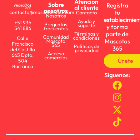
Atención
Sobre
Registra
al cliente
nosotros
tu
contacto@mascotas365.com
Contacto
Nosotros
establecimien
Ayuda y
+51 936
Preguntas
soporte
y forma
541 886
frecuentes
parte de
Términos y
Comunidad
condiciones
Calle
Mascotas
Mascota
Francisco
365
Políticas de
365
del Castillo
privacidad
Acceso
665 Dpto.
comercios
Únete
504
Barranco
Síguenos: