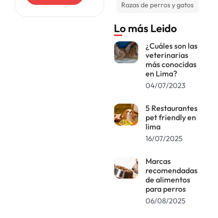
cualquier ser vivo
Razas de perros y gatos
no es un simple
juguete; es una
Lo más Leido
responsabilidad
significativa.
¿Cuáles son las
veterinarias
más conocidas
en Lima?
04/07/2023
5 Restaurantes
pet friendly en
lima
16/07/2025
Marcas
recomendadas
de alimentos
para perros
06/08/2025