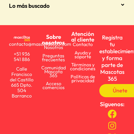
Lo más buscado
Atención
Sobre
Registra
al cliente
nosotros
tu
contacto@mascotas365.com
Contacto
Nosotros
establecimien
Ayuda y
+51 936
Preguntas
soporte
y forma
541 886
frecuentes
parte de
Términos y
Comunidad
condiciones
Calle
Mascotas
Mascota
Francisco
365
Políticas de
365
del Castillo
privacidad
Acceso
665 Dpto.
comercios
Únete
504
Barranco
Síguenos: