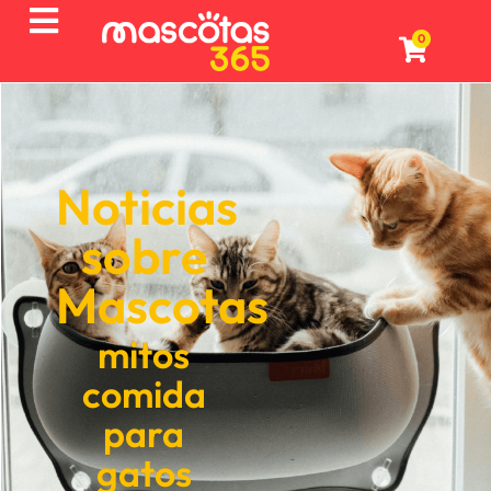
0
Noticias
sobre
Mascotas
mitos
comida
para
gatos