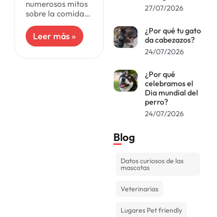
numerosos mitos
27/07/2026
sobre la comida
para gatos que
¿Por qué tu gato
pueden impactar
Leer más »
da cabezazos?
la salud de tu
mascota. A
24/07/2026
continuación,
examinaremos
¿Por qué
algunos de los
celebramos el
conceptos
Dia mundial del
erróneos más
perro?
24/07/2026
Blog
Datos curiosos de las
mascotas
Veterinarias
Lugares Pet friendly