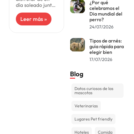
¿Por qué
día soleado junto
celebramos el
al mar en
Dia mundial del
compañía de tu
Leer más »
perro?
fiel amigo, hay
24/07/2026
algunas
consideraciones
importantes que
Tipos de arnés:
guía rápida para
debes tener en
elegir bien
cuenta,
17/07/2026
Blog
Datos curiosos de las
mascotas
Veterinarias
Lugares Pet friendly
Hoteles
Comida