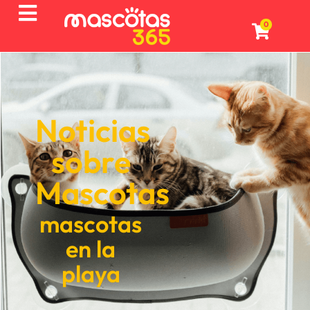
0
Noticias
sobre
Mascotas
mascotas
en la
playa