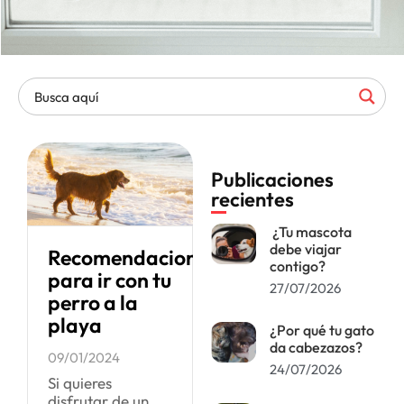
Publicaciones
recientes
¿Tu mascota
debe viajar
Recomendaciones
contigo?
para ir con tu
27/07/2026
perro a la
playa
¿Por qué tu gato
da cabezazos?
09/01/2024
24/07/2026
Si quieres
disfrutar de un