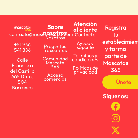
Atención
Sobre
Registra
al cliente
nosotros
tu
contacto@mascotas365.com
Contacto
Nosotros
establecimien
Ayuda y
+51 936
Preguntas
soporte
y forma
541 886
frecuentes
parte de
Términos y
Comunidad
condiciones
Calle
Mascotas
Mascota
Francisco
365
Políticas de
365
del Castillo
privacidad
Acceso
665 Dpto.
comercios
Únete
504
Barranco
Síguenos: