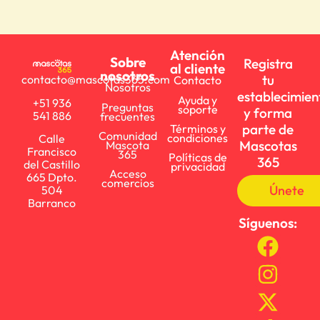
Atención
Sobre
Registra
al cliente
nosotros
tu
contacto@mascotas365.com
Contacto
Nosotros
establecimien
Ayuda y
+51 936
Preguntas
soporte
y forma
541 886
frecuentes
parte de
Términos y
Comunidad
condiciones
Calle
Mascotas
Mascota
Francisco
365
Políticas de
365
del Castillo
privacidad
Acceso
665 Dpto.
comercios
Únete
504
Barranco
Síguenos: