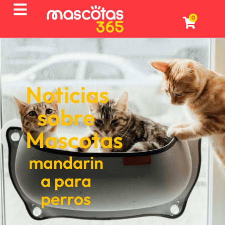
0
Noticias
sobre
Mascotas
mandarin
a para
perros