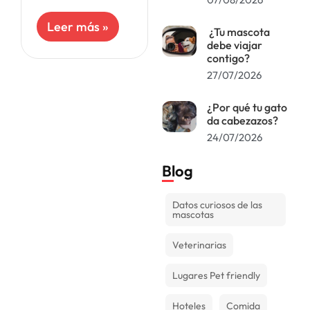
nuestros
engreídos cierta
Leer más »
¿Tu mascota
variedad de
debe viajar
alimentos,
contigo?
pensando que
27/07/2026
ellos pueden
procesar la
comida igual que
¿Por qué tu gato
nosotros. No
da cabezazos?
obstante, pese
24/07/2026
Blog
Datos curiosos de las
mascotas
Veterinarias
Lugares Pet friendly
Hoteles
Comida