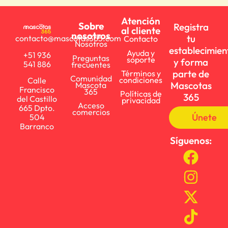
Atención
Sobre
Registra
al cliente
nosotros
tu
contacto@mascotas365.com
Contacto
Nosotros
establecimien
Ayuda y
+51 936
Preguntas
soporte
y forma
541 886
frecuentes
parte de
Términos y
Comunidad
condiciones
Calle
Mascotas
Mascota
Francisco
365
Políticas de
365
del Castillo
privacidad
Acceso
665 Dpto.
comercios
Únete
504
Barranco
Síguenos: