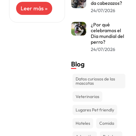
diferentes
da cabezazos?
insectos puede
Leer más »
24/07/2026
afectar su salud y
bienestar. Por
esta razón,
¿Por qué
describimos lo
celebramos el
Dia mundial del
que podría
perro?
ocurrir con
nuestros
24/07/2026
engreídos
Blog
Datos curiosos de las
mascotas
Veterinarias
Lugares Pet friendly
Hoteles
Comida