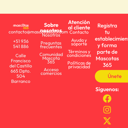
Atención
Sobre
Registra
al cliente
nosotros
tu
contacto@mascotas365.com
Contacto
Nosotros
establecimien
Ayuda y
+51 936
Preguntas
soporte
y forma
541 886
frecuentes
parte de
Términos y
Comunidad
condiciones
Calle
Mascotas
Mascota
Francisco
365
Políticas de
365
del Castillo
privacidad
Acceso
665 Dpto.
comercios
Únete
504
Barranco
Síguenos: