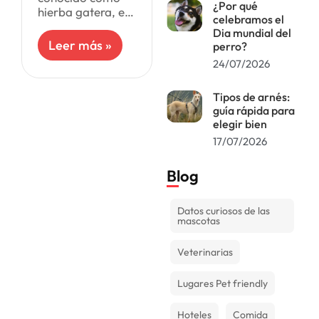
¿Por qué
hierba gatera, es
celebramos el
una planta muy
Dia mundial del
popular entre los
Leer más »
perro?
dueños de gatos,
24/07/2026
aunque todavía
algunos no saben
para qué sirve.
Tipos de arnés:
guía rápida para
elegir bien
17/07/2026
Blog
Datos curiosos de las
mascotas
Veterinarias
Lugares Pet friendly
Hoteles
Comida