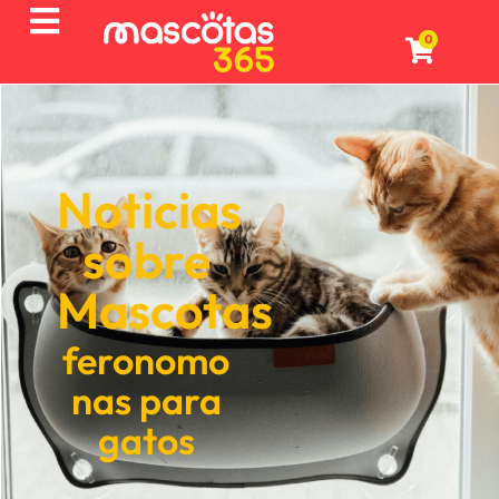
0
Noticias
sobre
Mascotas
feronomo
nas para
gatos