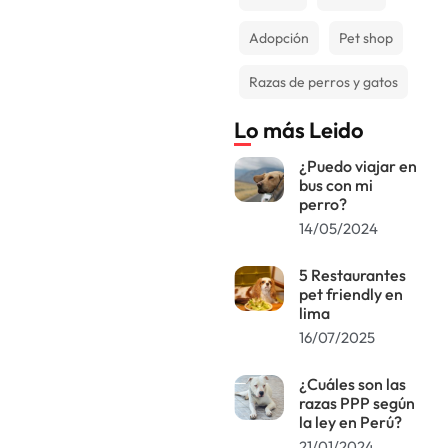
Adopción
Pet shop
Razas de perros y gatos
Lo más Leido
¿Puedo viajar en
bus con mi
perro?
14/05/2024
5 Restaurantes
pet friendly en
lima
16/07/2025
¿Cuáles son las
razas PPP según
la ley en Perú?
21/01/2024