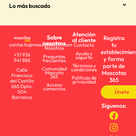
Lo más buscado
Atención
Sobre
Registra
al cliente
nosotros
tu
contacto@mascotas365.com
Contacto
Nosotros
establecimien
Ayuda y
+51 936
Preguntas
soporte
y forma
541 886
frecuentes
parte de
Términos y
Comunidad
condiciones
Calle
Mascotas
Mascota
Francisco
365
Políticas de
365
del Castillo
privacidad
Acceso
665 Dpto.
comercios
Únete
504
Barranco
Síguenos: