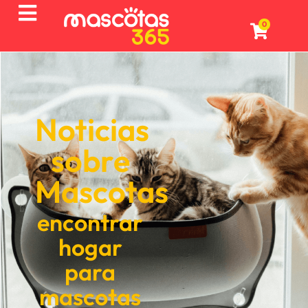
0
Noticias
sobre
Mascotas
encontrar
hogar
para
mascotas