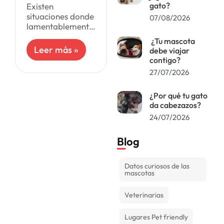
gato?
Existen
situaciones donde
07/08/2026
lamentablemente,
es insostenible
¿Tu mascota
mantener a una
Leer más »
debe viajar
mascota. Bien sea
contigo?
por cuestiones
27/07/2026
económicas o de
salud, a veces,
¿Por qué tu gato
debemos
da cabezazos?
encontrarles un
nuevo hogar
24/07/2026
Blog
Datos curiosos de las
mascotas
Veterinarias
Lugares Pet friendly