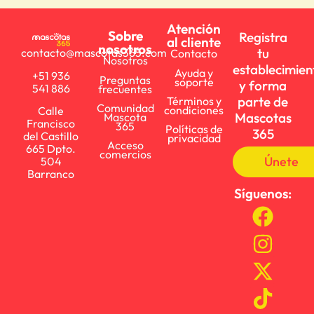
Atención
Sobre
Registra
al cliente
nosotros
tu
contacto@mascotas365.com
Contacto
Nosotros
establecimien
Ayuda y
+51 936
Preguntas
soporte
y forma
541 886
frecuentes
parte de
Términos y
Comunidad
condiciones
Calle
Mascotas
Mascota
Francisco
365
Políticas de
365
del Castillo
privacidad
Acceso
665 Dpto.
comercios
Únete
504
Barranco
Síguenos: