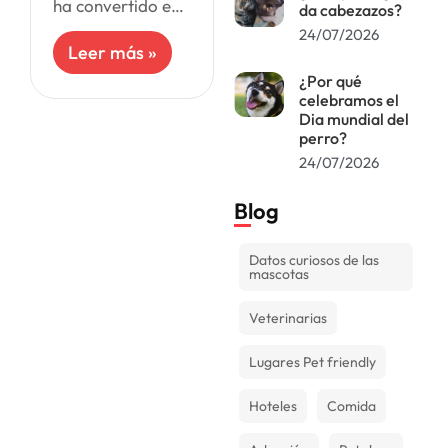
ha convertido en
da cabezazos?
una fecha
24/07/2026
especial para
Leer más »
honrar la
¿Por qué
memoria de
celebramos el
nuestros peludos
Dia mundial del
fallecidos. Cada
perro?
27 de octubre,
24/07/2026
Blog
Datos curiosos de las
mascotas
Veterinarias
Lugares Pet friendly
Hoteles
Comida