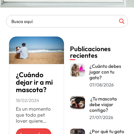
Publicaciones
recientes
¿Cuánto debes
jugar con tu
¿Cuándo
gato?
dejar ir a mi
07/08/2026
mascota?
¿Tu mascota
18/02/2024
debe viajar
Es un momento
contigo?
que todo pet
27/07/2026
lover quiere
evadir, pero que
¿Por qué tu gato
es inevitable,