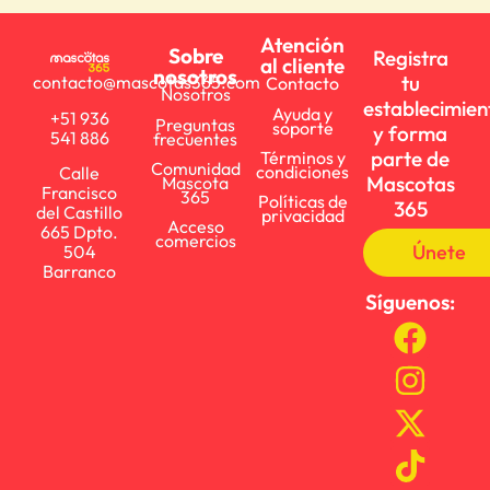
Atención
Sobre
Registra
al cliente
nosotros
tu
contacto@mascotas365.com
Contacto
Nosotros
establecimien
Ayuda y
+51 936
Preguntas
soporte
y forma
541 886
frecuentes
parte de
Términos y
Comunidad
condiciones
Calle
Mascotas
Mascota
Francisco
365
Políticas de
365
del Castillo
privacidad
Acceso
665 Dpto.
comercios
Únete
504
Barranco
Síguenos: