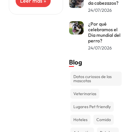
Leer más »
da cabezazos?
sobre todo
porque las
24/07/2026
mascotas tienen
una esperanza de
¿Por qué
vida muy corta
celebramos el
Dia mundial del
perro?
24/07/2026
Blog
Datos curiosos de las
mascotas
Veterinarias
Lugares Pet friendly
Hoteles
Comida