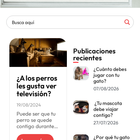
Publicaciones
recientes
¿Cuánto debes
jugar con tu
¿A los perros
gato?
les gusta ver
07/08/2026
televisión?
¿Tu mascota
19/08/2024
debe viajar
Puede ser que tu
contigo?
perro se quede
27/07/2026
contigo durante
una maratón de
¿Por qué tu gato
series, y sí,