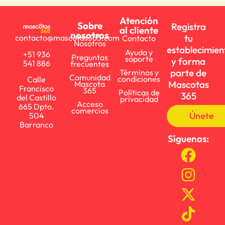
Atención
Sobre
Registra
al cliente
nosotros
tu
contacto@mascotas365.com
Contacto
Nosotros
establecimien
Ayuda y
+51 936
Preguntas
soporte
y forma
541 886
frecuentes
parte de
Términos y
Comunidad
condiciones
Calle
Mascotas
Mascota
Francisco
365
Políticas de
365
del Castillo
privacidad
Acceso
665 Dpto.
comercios
Únete
504
Barranco
Síguenos: