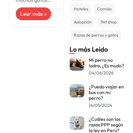
experimentan una
Hoteles
Comida
desaceleración en
Leer más »
su metabolismo,
Adopción
Pet shop
lo que puede
llevar al aumento
de peso. Es
Razas de perros y gatos
crucial vigilar su
ingesta
Lo más Leido
Mi perro no
ladra, ¿Es mudo?
04/06/2026
¿Puedo viajar en
bus con mi
perro?
14/05/2024
¿Cuáles son las
razas PPP según
la ley en Perú?