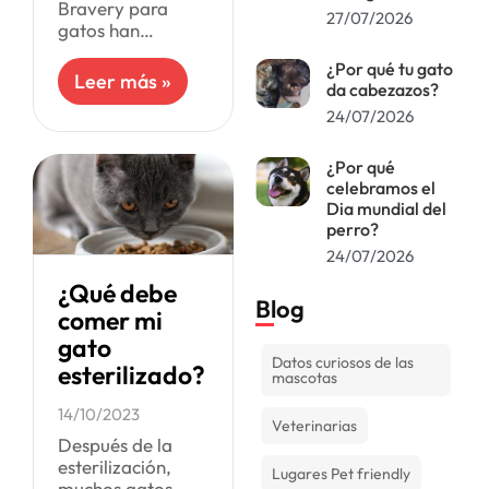
Bravery para
27/07/2026
gatos han
cobrado
¿Por qué tu gato
popularidad en el
Leer más »
da cabezazos?
mercado, por lo
que quizás te has
24/07/2026
visto tentado a
probar sus
¿Por qué
productos. En
celebramos el
Mascotas
Dia mundial del
perro?
24/07/2026
¿Qué debe
Blog
comer mi
gato
Datos curiosos de las
esterilizado?
mascotas
14/10/2023
Veterinarias
Después de la
esterilización,
Lugares Pet friendly
muchos gatos