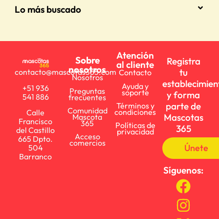
Lo más buscado
Atención
Sobre
Registra
al cliente
nosotros
tu
contacto@mascotas365.com
Contacto
Nosotros
establecimien
Ayuda y
+51 936
Preguntas
soporte
y forma
541 886
frecuentes
parte de
Términos y
Comunidad
condiciones
Calle
Mascotas
Mascota
Francisco
365
Políticas de
365
del Castillo
privacidad
Acceso
665 Dpto.
comercios
Únete
504
Barranco
Síguenos: