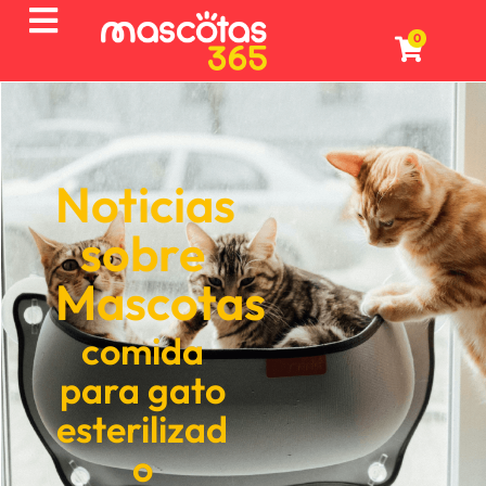
0
Noticias
sobre
Mascotas
comida
para gato
esterilizad
o