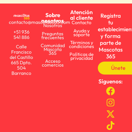
Atención
Sobre
Registra
al cliente
nosotros
tu
contacto@mascotas365.com
Contacto
Nosotros
establecimien
Ayuda y
+51 936
Preguntas
soporte
y forma
541 886
frecuentes
parte de
Términos y
Comunidad
condiciones
Calle
Mascotas
Mascota
Francisco
365
Políticas de
365
del Castillo
privacidad
Acceso
665 Dpto.
comercios
Únete
504
Barranco
Síguenos: