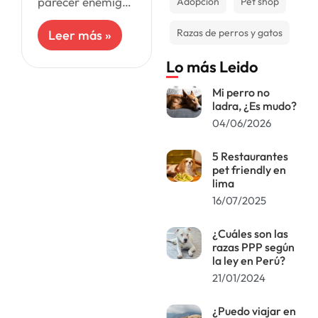
parecer enemigos
Adopción
Pet shop
del agua, sin
embargo, para su
Razas de perros y gatos
Leer más »
propia salud es
importante
Lo más Leido
mantenerlos
limpios. A pesar
Mi perro no
de la creencia
ladra, ¿Es mudo?
04/06/2026
5 Restaurantes
pet friendly en
lima
16/07/2025
¿Cuáles son las
razas PPP según
la ley en Perú?
21/01/2024
¿Puedo viajar en