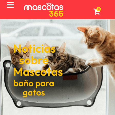
0
Noticias
sobre
Mascotas
baño para
gatos