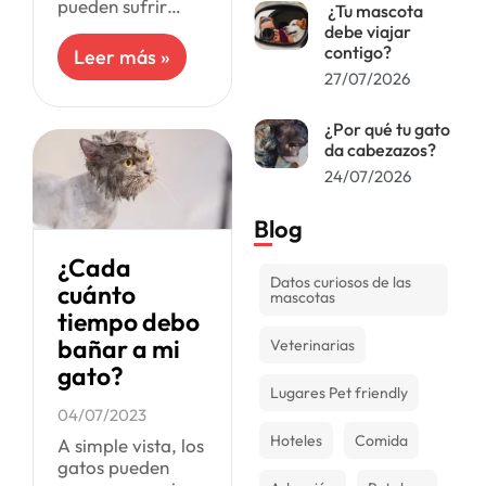
pueden sufrir
¿Tu mascota
infestaciones de
debe viajar
pulgas. Las
contigo?
Leer más »
consecuencias
27/07/2026
para su salud
pueden ser graves
¿Por qué tu gato
si no se tratan a
da cabezazos?
24/07/2026
Blog
¿Cada
Datos curiosos de las
cuánto
mascotas
tiempo debo
bañar a mi
Veterinarias
gato?
Lugares Pet friendly
04/07/2023
Hoteles
Comida
A simple vista, los
gatos pueden