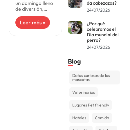
un domingo lleno
da cabezazos?
de diversión,
24/07/2026
solidaridad y
mimos para tu
Leer más »
¿Por qué
mascota? No te
celebramos el
pierdas la
Dia mundial del
COLITAS RUN 2K,
perro?
organizada por la
24/07/2026
Fundación
Wanda.
Blog
Datos curiosos de las
mascotas
Veterinarias
Lugares Pet friendly
Hoteles
Comida