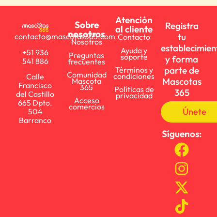
Atención
Sobre
Registra
al cliente
nosotros
tu
contacto@mascotas365.com
Contacto
Nosotros
establecimien
Ayuda y
+51 936
Preguntas
soporte
y forma
541 886
frecuentes
parte de
Términos y
Comunidad
condiciones
Calle
Mascotas
Mascota
Francisco
365
Políticas de
365
del Castillo
privacidad
Acceso
665 Dpto.
comercios
Únete
504
Barranco
Síguenos: