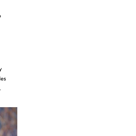
o
y
les
.