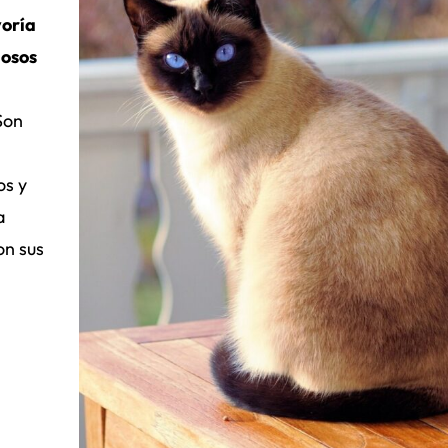
yoría
iosos
Son
os y
a
on sus