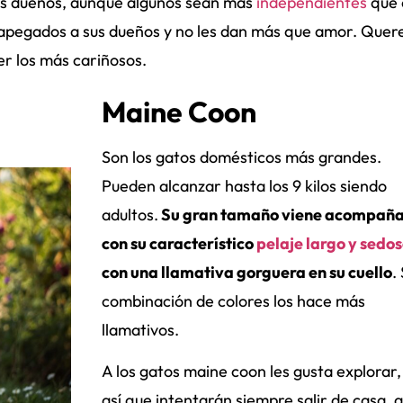
sus dueños, aunque algunos sean más
independientes
que 
 apegados a sus dueños y no les dan más que amor. Que
er los más cariñosos.
Maine Coon
Son los gatos domésticos más grandes.
Pueden alcanzar hasta los 9 kilos siendo
adultos.
Su gran tamaño viene acompañ
con su característico
pelaje largo y sedo
con una llamativa gorguera en su cuello
.
combinación de colores los hace más
llamativos.
A los gatos maine coon les gusta explorar,
así que intentarán siempre salir de casa, 