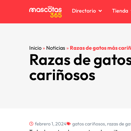
Directorio
Tienda
C
C
Inicio
»
Noticias
»
Razas de gatos más cari
Razas de gato
C
C
D
D
cariñosos
K
K
P
P
R
R
V
V
febrero 1, 2024
gatos cariñosos
,
razas de ga