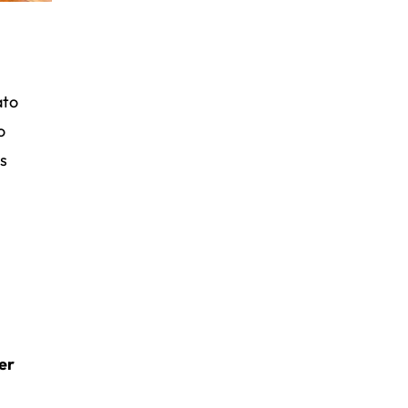
ato
o
s
er