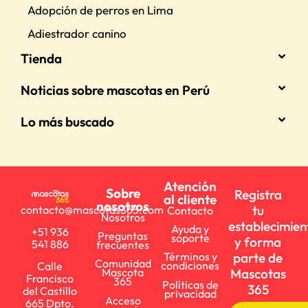
Adopción de perros en Lima
Adiestrador canino
Tienda
Noticias sobre mascotas en Perú
Lo más buscado
Atención
Sobre
Registra
al cliente
nosotros
tu
contacto@mascotas365.com
Contacto
Nosotros
establecimien
Ayuda y
+51 936
Preguntas
soporte
y forma
541 886
frecuentes
parte de
Términos y
Comunidad
condiciones
Calle
Mascotas
Mascota
Francisco
365
Políticas de
365
del Castillo
privacidad
Acceso
665 Dpto.