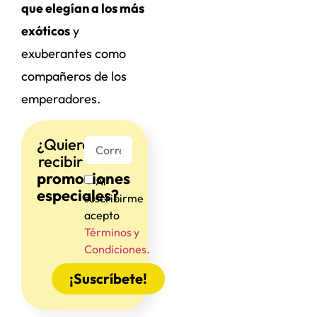
que elegían a los más
exóticos
y
exuberantes como
compañeros de los
emperadores.
¿Quieres
recibir
promociones
Al
especiales?
suscribirme
acepto
Términos y
Condiciones.
¡Suscríbete!