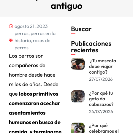
antiguo
agosto 21, 2023
Buscar
perros
,
perros en la
historia
,
razas de
Publicaciones
perros
recientes
Los perros son
¿Tu mascota
compañeros del
debe viajar
contigo?
hombre desde hace
27/07/2026
miles de años. Desde
¿Por qué tu
que
lobos primitivos
gato da
comenzaron acechar
cabezazos?
24/07/2026
asentamientos
humanos en busca de
¿Por qué
celebramos el
comida, y terminaron