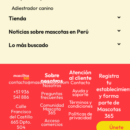
Adiestrador canino
Tienda
Noticias sobre mascotas en Perú
Lo más buscado
Atención
Sobre
Registra
al cliente
nosotros
tu
contacto@mascotas365.com
Contacto
Nosotros
establecimien
Ayuda y
+51 936
Preguntas
soporte
y forma
541 886
frecuentes
parte de
Términos y
Comunidad
condiciones
Calle
Mascotas
Mascota
Francisco
365
Políticas de
365
del Castillo
privacidad
Acceso
665 Dpto.
comercios
Únete
504