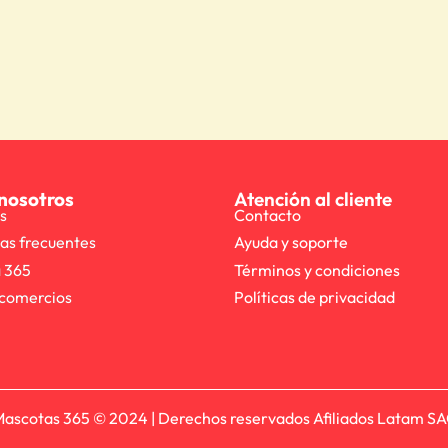
nosotros
Atención al cliente
s
Contacto
as frecuentes
Ayuda y soporte
 365
Términos y condiciones
comercios
Políticas de privacidad
ascotas 365 © 2024 | Derechos reservados Afiliados Latam S