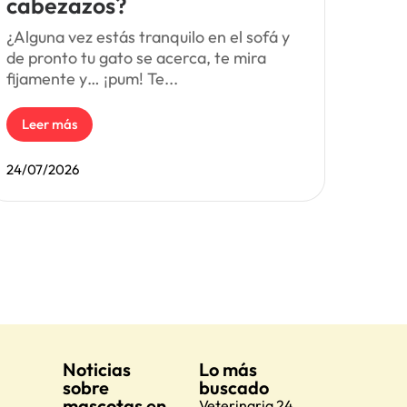
cabezazos?
¿Alguna vez estás tranquilo en el sofá y
de pronto tu gato se acerca, te mira
fijamente y… ¡pum! Te...
Leer más
24/07/2026
Noticias
Lo más
sobre
buscado
mascotas en
Veterinaria 24