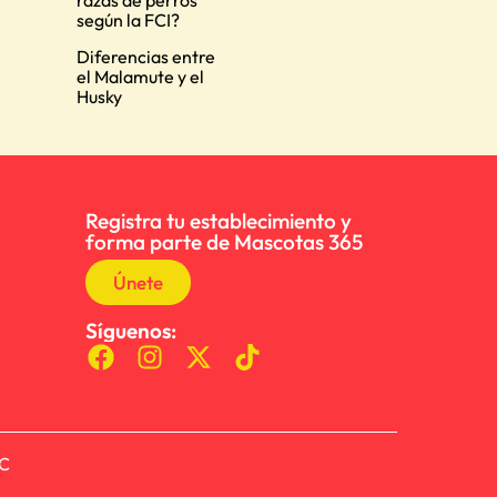
razas de perros
según la FCI?
Diferencias entre
el Malamute y el
Husky
Registra tu establecimiento y
forma parte de Mascotas 365
Únete
Síguenos:
AC