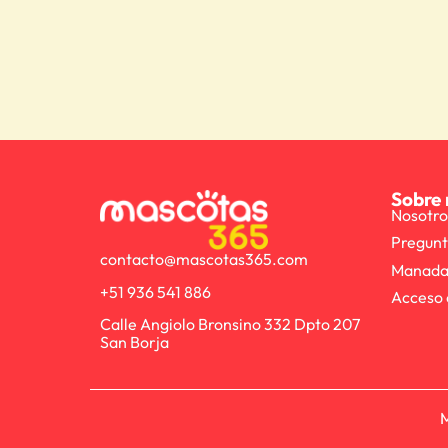
Sobre 
Nosotro
Pregunt
contacto@mascotas365.com
Manada
+51 936 541 886
Acceso 
Calle Angiolo Bronsino 332 Dpto 207
San Borja
M