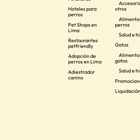
Accesorio
Hoteles para
otros
perros
Alimento
Pet Shops en
perros
Lima
Salud e h
Restaurantes
Gatos
petfriendly
Alimento
Adopción de
gatos
perros en Lima
Salud e h
Adiestrador
canino
Promocion
Liquidació