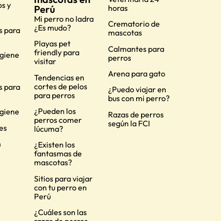
s y
Perú
horas
Mi perro no ladra
Crematorio de
¿Es mudo?
s para
mascotas
Playas pet
Calmantes para
friendly para
igiene
perros
visitar
Arena para gato
Tendencias en
cortes de pelos
s para
¿Puedo viajar en
para perros
bus con mi perro?
¿Pueden los
igiene
Razas de perros
perros comer
según la FCI
es
lúcuma?
n
¿Existen los
fantasmas de
mascotas?
Sitios para viajar
con tu perro en
Perú
¿Cuáles son las