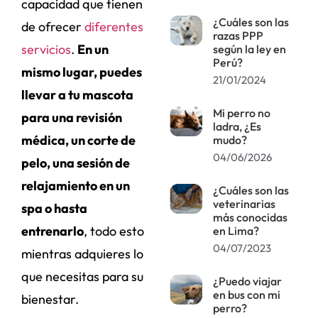
capacidad que tienen
¿Cuáles son las
de ofrecer
diferentes
razas PPP
servicios
.
En un
según la ley en
Perú?
mismo lugar, puedes
21/01/2024
llevar a tu mascota
Mi perro no
para una revisión
ladra, ¿Es
médica, un corte de
mudo?
04/06/2026
pelo, una sesión de
relajamiento en un
¿Cuáles son las
veterinarias
spa o hasta
más conocidas
entrenarlo
, todo esto
en Lima?
04/07/2023
mientras adquieres lo
que necesitas para su
¿Puedo viajar
en bus con mi
bienestar.
perro?