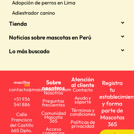
Adopción de perros en Lima
Adiestrador canino
Tienda
Noticias sobre mascotas en Perú
Lo más buscado
Atención
Sobre
Registra
al cliente
nosotros
tu
contacto@mascotas365.com
Contacto
Nosotros
establecimien
Ayuda y
+51 936
Preguntas
soporte
y forma
541 886
frecuentes
parte de
Términos y
Comunidad
condiciones
Calle
Mascotas
Mascota
Francisco
365
Políticas de
365
del Castillo
privacidad
Acceso
665 Dpto.
comercios