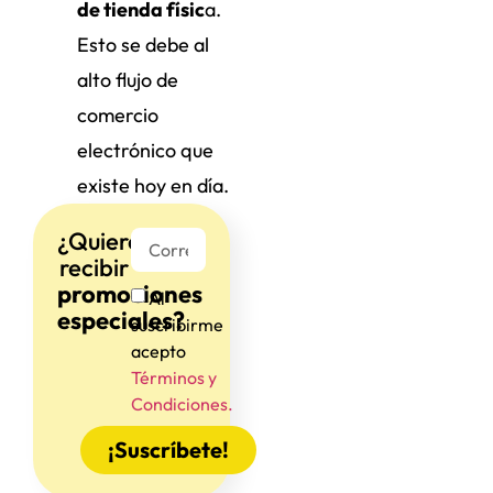
de tienda físic
a.
Esto se debe al
alto flujo de
comercio
electrónico que
existe hoy en día.
¿Quieres
recibir
promociones
Al
especiales?
suscribirme
acepto
Términos y
Condiciones.
¡Suscríbete!