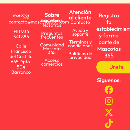
Atención
Sobre
Registra
al cliente
nosotros
tu
contacto@mascotas365.com
Contacto
Nosotros
establecimien
Ayuda y
+51 936
Preguntas
soporte
y forma
541 886
frecuentes
parte de
Términos y
Comunidad
condiciones
Calle
Mascotas
Mascota
Francisco
365
Políticas de
365
del Castillo
privacidad
Acceso
665 Dpto.
comercios
Únete
504
Barranco
Síguenos: