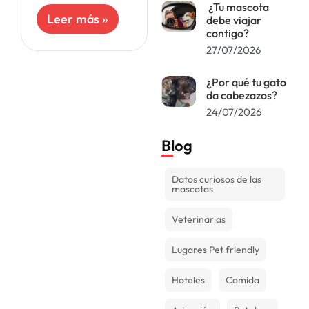
cada vez se hace
¿Tu mascota
más común. Los
Leer más »
debe viajar
perros con
contigo?
sobrepeso
27/07/2026
experimentan una
disminución
¿Por qué tu gato
significativa en su
da cabezazos?
calidad
24/07/2026
Blog
Datos curiosos de las
mascotas
Veterinarias
Lugares Pet friendly
Hoteles
Comida