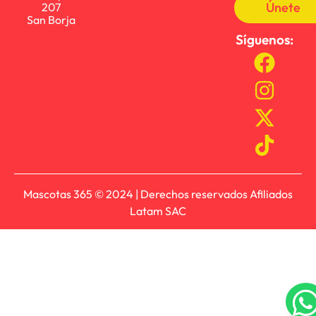
Únete
207
San Borja
Síguenos:
Mascotas 365 © 2024 | Derechos reservados Afiliados
Latam SAC