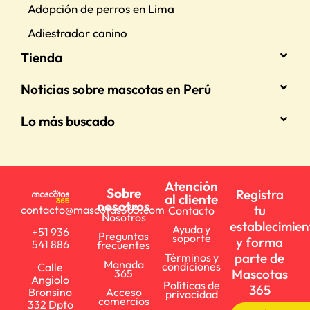
Adopción de perros en Lima
Adiestrador canino
Tienda
Noticias sobre mascotas en Perú
Lo más buscado
Atención
Sobre
Registra
al cliente
nosotros
tu
contacto@mascotas365.com
Contacto
Nosotros
establecimien
Ayuda y
+51 936
Preguntas
soporte
y forma
541 886
frecuentes
parte de
Términos y
Manada
condiciones
Calle
Mascotas
365
Angiolo
Políticas de
365
Bronsino
Acceso
privacidad
comercios
332 Dpto