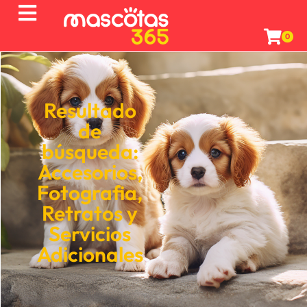
0
Resultado
de
búsqueda:
Accesorios
,
Fotografia
,
Retratos
y
Servicios
Adicionales