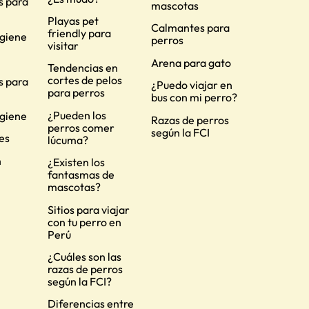
s para
mascotas
Playas pet
Calmantes para
friendly para
igiene
perros
visitar
Arena para gato
Tendencias en
cortes de pelos
s para
¿Puedo viajar en
para perros
bus con mi perro?
¿Pueden los
igiene
Razas de perros
perros comer
según la FCI
es
lúcuma?
n
¿Existen los
fantasmas de
mascotas?
Sitios para viajar
con tu perro en
Perú
¿Cuáles son las
razas de perros
según la FCI?
Diferencias entre