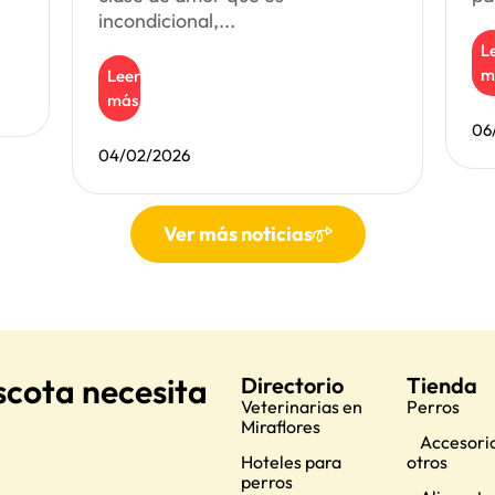
incondicional,...
L
m
Leer
más
06
04/02/2026
Ver más noticias
scota necesita
Directorio
Tienda
Veterinarias en
Perros
Miraflores
Accesorio
Hoteles para
otros
perros