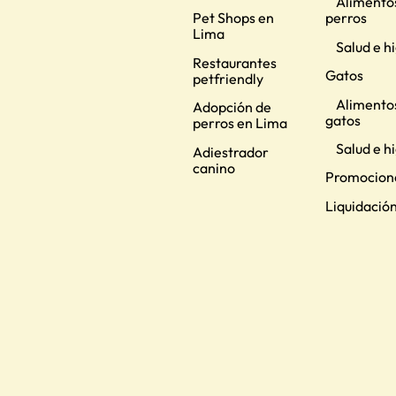
Alimento
Pet Shops en
perros
Lima
Salud e h
Restaurantes
Gatos
petfriendly
Alimento
Adopción de
gatos
perros en Lima
Salud e h
Adiestrador
canino
Promocion
Liquidació