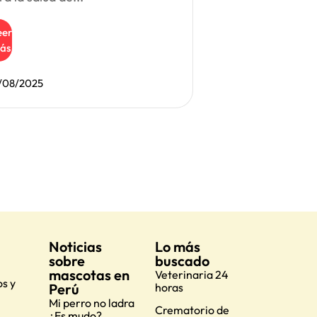
eer
ás
/08/2025
Noticias
Lo más
sobre
buscado
mascotas en
Veterinaria 24
s y
Perú
horas
Mi perro no ladra
Crematorio de
¿Es mudo?