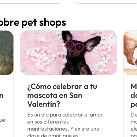
sobre pet shops
¿Cómo celebrar a tu
M
n
mascota en San
d
Valentín?
p
Es un día para celebrar el amor
De
que
en sus diferentes
ma
manifestaciones. Y existe una
el
clase de amor que es
pa