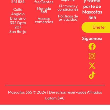
y forma
541 886
frecuentes
parte de
Términos y
Manada
condiciones
Calle
Mascotas
365
Angiolo
Políticas de
365
Bronsino
Acceso
privacidad
comercios
332 Dpto
Únete
207
San Borja
Síguenos:
Mascotas 365 © 2024 | Derechos reservados Afiliados
Latam SAC