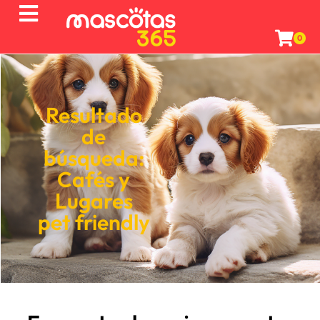
0
Resultado
de
búsqueda:
Cafés
y
Lugares
pet friendly