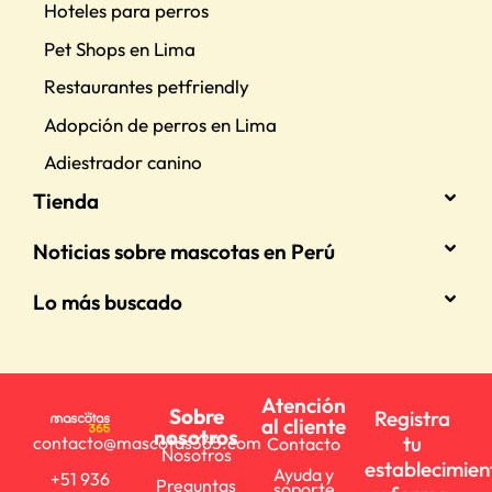
Hoteles para perros
Pet Shops en Lima
Restaurantes petfriendly
Adopción de perros en Lima
Adiestrador canino
Tienda
Noticias sobre mascotas en Perú
Lo más buscado
Atención
Sobre
Registra
al cliente
nosotros
tu
contacto@mascotas365.com
Contacto
Nosotros
establecimien
Ayuda y
+51 936
Preguntas
soporte